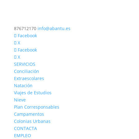
876712170
info@abantu.es
Facebook
X
Facebook
X
SERVICIOS
Conciliación
Extraescolares
Natación
Viajes de Estudios
Nieve
Plan Corresponsables
Campamentos
Colonias Urbanas
CONTACTA
EMPLEO