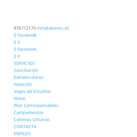
876712170
info@abantu.es
Facebook
X
Facebook
X
SERVICIOS
Conciliación
Extraescolares
Natación
Viajes de Estudios
Nieve
Plan Corresponsables
Campamentos
Colonias Urbanas
CONTACTA
EMPLEO