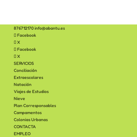
876712170
info@abantu.es
Facebook
X
Facebook
X
SERVICIOS
Conciliación
Extraescolares
Natación
Viajes de Estudios
Nieve
Plan Corresponsables
Campamentos
Colonias Urbanas
CONTACTA
EMPLEO