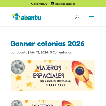
876712170
info@abantu.es
Banner colonias 2026
por
abantu
|
Abr 13, 2026
|
0 Comentarios