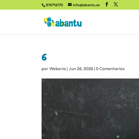
876712170
info@abantu.es
6
por
Weberia
|
Jun 26, 2026
|
0 Comentarios