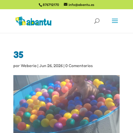
876712170
info@abantu.es
35
por
Weberia
|
Jun 26, 2026
|
0 Comentarios