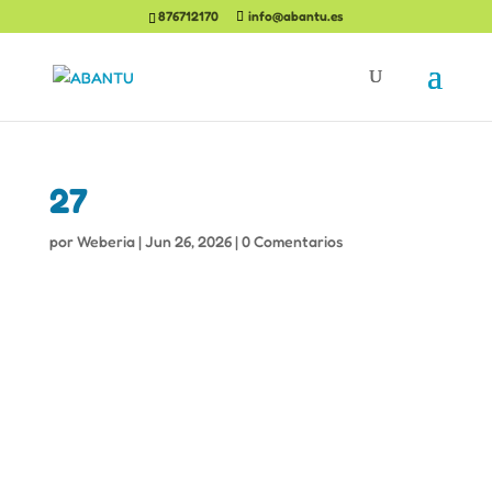
876712170
info@abantu.es
27
por
Weberia
|
Jun 26, 2026
|
0 Comentarios