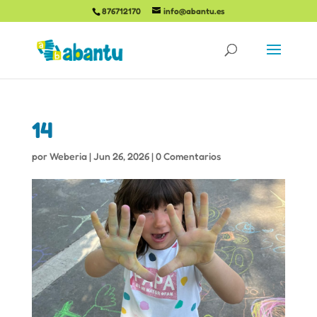
876712170
info@abantu.es
14
por
Weberia
|
Jun 26, 2026
|
0 Comentarios