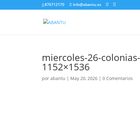
876712170
info@abantu.es
miercoles-26-colonias-
1152×1536
por
abantu
|
May 20, 2026
|
0 Comentarios