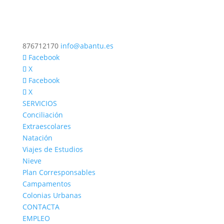
876712170
info@abantu.es
Facebook
X
Facebook
X
SERVICIOS
Conciliación
Extraescolares
Natación
Viajes de Estudios
Nieve
Plan Corresponsables
Campamentos
Colonias Urbanas
CONTACTA
EMPLEO