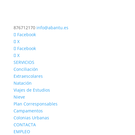
876712170
info@abantu.es
Facebook
X
Facebook
X
SERVICIOS
Conciliación
Extraescolares
Natación
Viajes de Estudios
Nieve
Plan Corresponsables
Campamentos
Colonias Urbanas
CONTACTA
EMPLEO