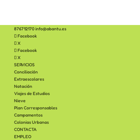
876712170
info@abantu.es
Facebook
X
Facebook
X
SERVICIOS
Conciliación
Extraescolares
Natación
Viajes de Estudios
Nieve
Plan Corresponsables
Campamentos
Colonias Urbanas
CONTACTA
EMPLEO