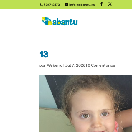
876712170
info@abantu.es
13
por
Weberia
|
Jul 7, 2026
|
0 Comentarios