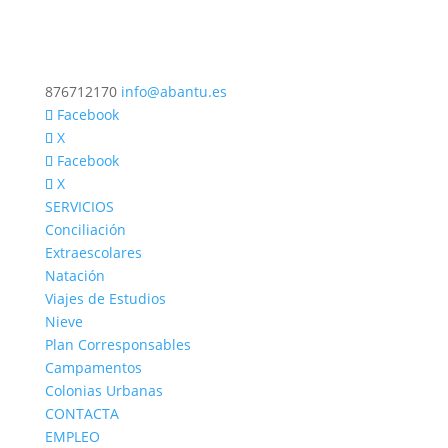
876712170
info@abantu.es
Facebook
X
Facebook
X
SERVICIOS
Conciliación
Extraescolares
Natación
Viajes de Estudios
Nieve
Plan Corresponsables
Campamentos
Colonias Urbanas
CONTACTA
EMPLEO