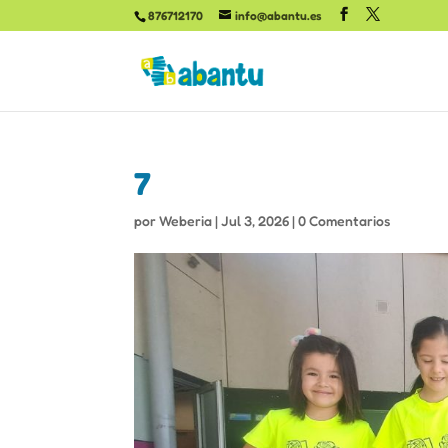
876712170
info@abantu.es
7
por
Weberia
|
Jul 3, 2026
|
0 Comentarios