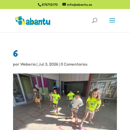
876712170
info@abantu.es
6
por
Weberia
|
Jul 3, 2026
|
0 Comentarios