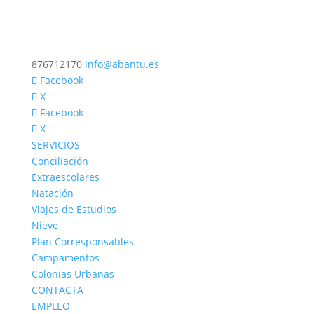
876712170
info@abantu.es
Facebook
X
Facebook
X
SERVICIOS
Conciliación
Extraescolares
Natación
Viajes de Estudios
Nieve
Plan Corresponsables
Campamentos
Colonias Urbanas
CONTACTA
EMPLEO