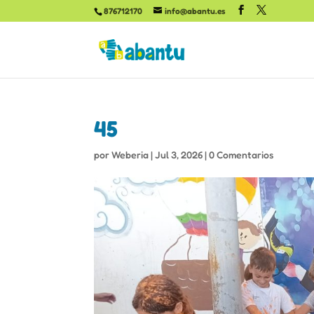
876712170
info@abantu.es
45
por
Weberia
|
Jul 3, 2026
|
0 Comentarios