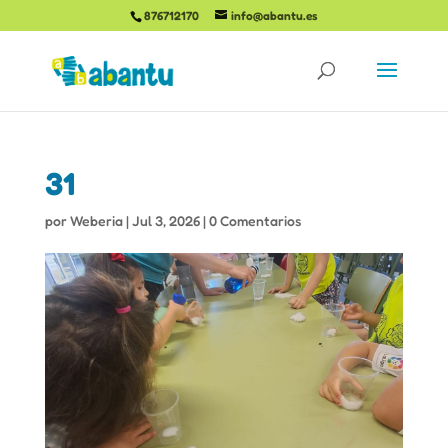
876712170
info@abantu.es
31
por
Weberia
|
Jul 3, 2026
|
0 Comentarios