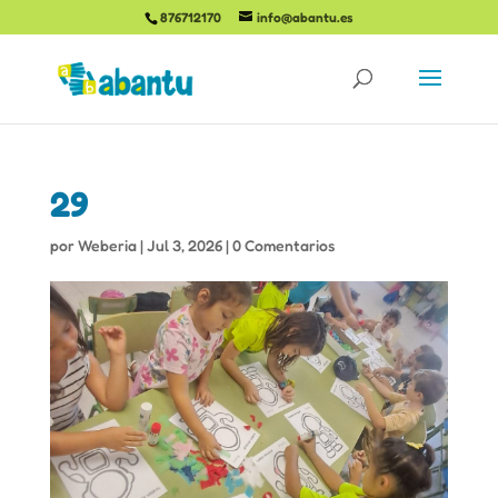
876712170
info@abantu.es
29
por
Weberia
|
Jul 3, 2026
|
0 Comentarios