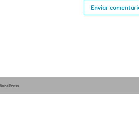
WordPress
ra propuesta para el curso 26-27 en un momento. Nuestro horario de at