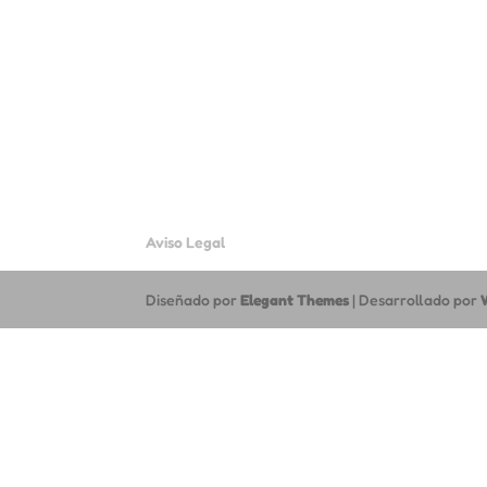
Aviso Legal
Diseñado por
Elegant Themes
| Desarrollado por
1
Hola 👋 ¿Eres de un AMPA o un Colegio? Escríbenos y te enviamos nuest
Abrir chat