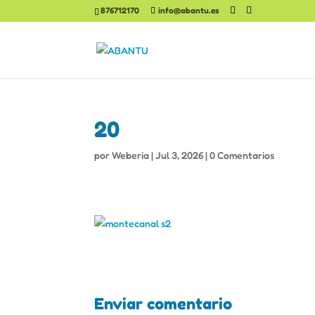
876712170
info@abantu.es
20
por
Weberia
|
Jul 3, 2026
|
0 Comentarios
Enviar comentario