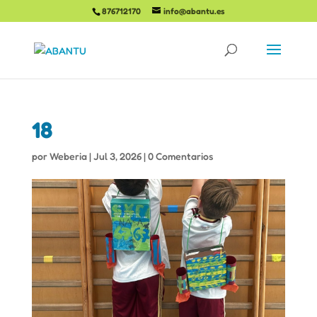
876712170
info@abantu.es
18
por
Weberia
|
Jul 3, 2026
|
0 Comentarios