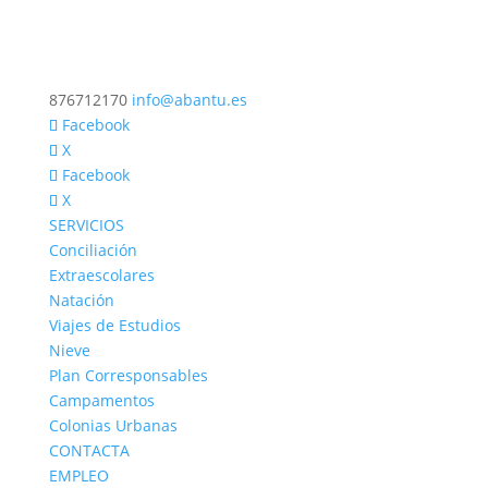
876712170
info@abantu.es
Facebook
X
Facebook
X
SERVICIOS
Conciliación
Extraescolares
Natación
Viajes de Estudios
Nieve
Plan Corresponsables
Campamentos
Colonias Urbanas
CONTACTA
EMPLEO