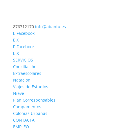
876712170
info@abantu.es
Facebook
X
Facebook
X
SERVICIOS
Conciliación
Extraescolares
Natación
Viajes de Estudios
Nieve
Plan Corresponsables
Campamentos
Colonias Urbanas
CONTACTA
EMPLEO