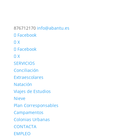
876712170
info@abantu.es
Facebook
X
Facebook
X
SERVICIOS
Conciliación
Extraescolares
Natación
Viajes de Estudios
Nieve
Plan Corresponsables
Campamentos
Colonias Urbanas
CONTACTA
EMPLEO