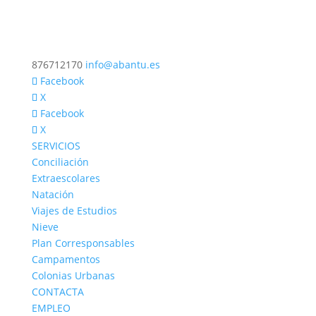
876712170
info@abantu.es
Facebook
X
Facebook
X
SERVICIOS
Conciliación
Extraescolares
Natación
Viajes de Estudios
Nieve
Plan Corresponsables
Campamentos
Colonias Urbanas
CONTACTA
EMPLEO