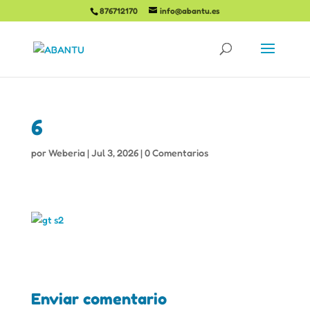
876712170
info@abantu.es
6
por
Weberia
|
Jul 3, 2026
|
0 Comentarios
Enviar comentario