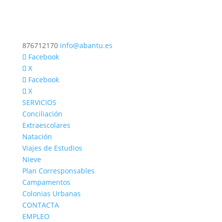
876712170
info@abantu.es
Facebook
X
Facebook
X
SERVICIOS
Conciliación
Extraescolares
Natación
Viajes de Estudios
Nieve
Plan Corresponsables
Campamentos
Colonias Urbanas
CONTACTA
EMPLEO