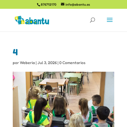
876712170
info@abantu.es
4
por
Weberia
|
Jul 3, 2026
|
0 Comentarios