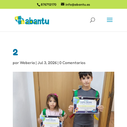
876712170
info@abantu.es
2
por
Weberia
|
Jul 3, 2026
|
0 Comentarios