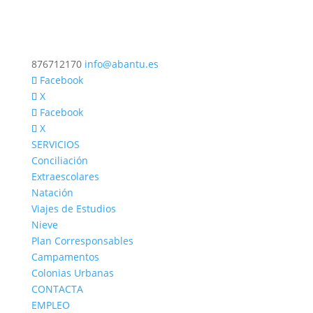
876712170
info@abantu.es
Facebook
X
Facebook
X
SERVICIOS
Conciliación
Extraescolares
Natación
Viajes de Estudios
Nieve
Plan Corresponsables
Campamentos
Colonias Urbanas
CONTACTA
EMPLEO