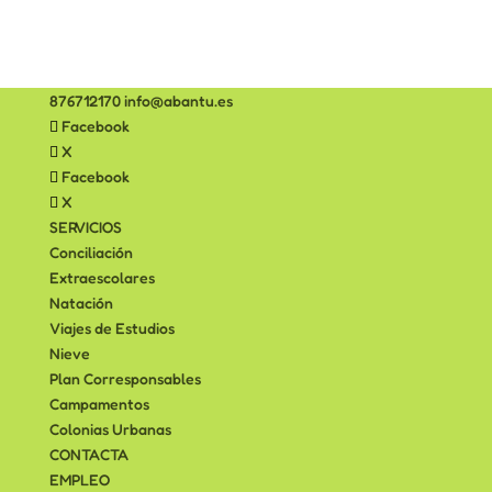
876712170
info@abantu.es
Facebook
X
Facebook
X
SERVICIOS
Conciliación
Extraescolares
Natación
Viajes de Estudios
Nieve
Plan Corresponsables
Campamentos
Colonias Urbanas
CONTACTA
EMPLEO