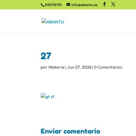
876712170
info@abantu.es
27
por
Weberia
|
Jun 27, 2026
|
0 Comentarios
Enviar comentario