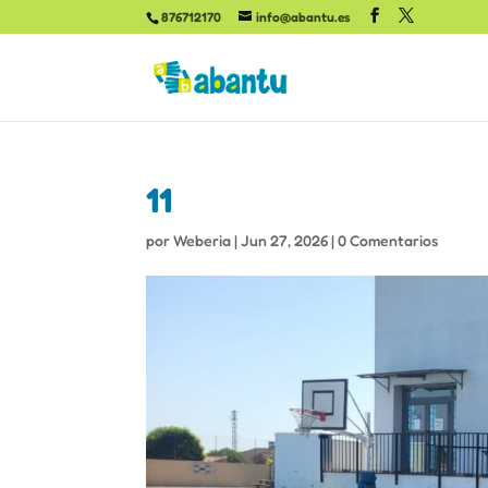
876712170
info@abantu.es
11
por
Weberia
|
Jun 27, 2026
|
0 Comentarios