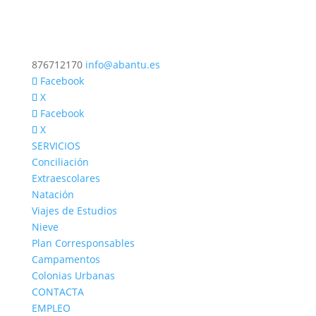
876712170
info@abantu.es
Facebook
X
Facebook
X
SERVICIOS
Conciliación
Extraescolares
Natación
Viajes de Estudios
Nieve
Plan Corresponsables
Campamentos
Colonias Urbanas
CONTACTA
EMPLEO