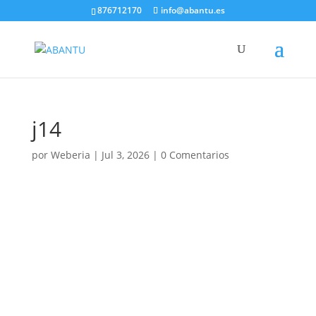
876712170
info@abantu.es
j14
por
Weberia
|
Jul 3, 2026
|
0 Comentarios