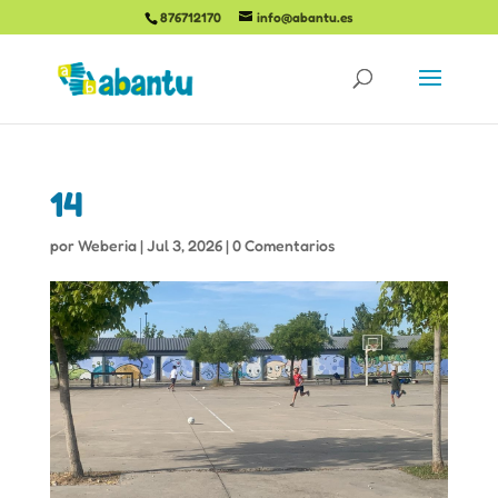
876712170
info@abantu.es
14
por
Weberia
|
Jul 3, 2026
|
0 Comentarios