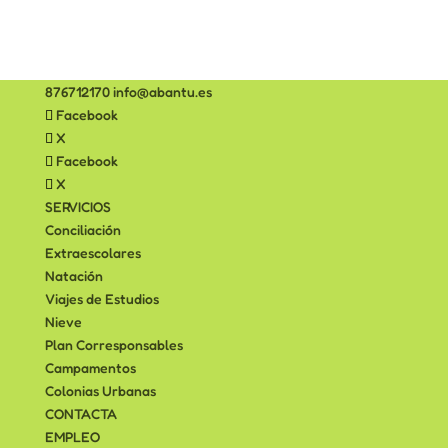
876712170
info@abantu.es
Facebook
X
Facebook
X
SERVICIOS
Conciliación
Extraescolares
Natación
Viajes de Estudios
Nieve
Plan Corresponsables
Campamentos
Colonias Urbanas
CONTACTA
EMPLEO