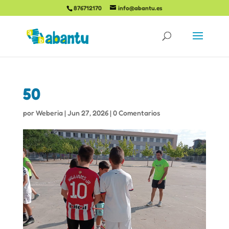
876712170
info@abantu.es
50
por
Weberia
|
Jun 27, 2026
|
0 Comentarios