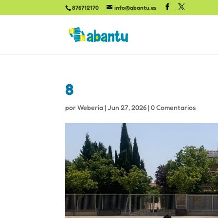
876712170
info@abantu.es
8
por
Weberia
|
Jun 27, 2026
|
0 Comentarios