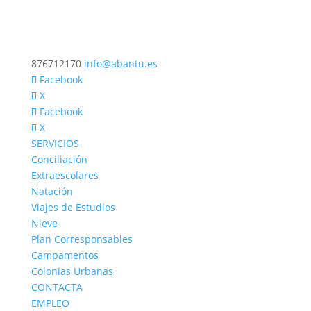
876712170
info@abantu.es
Facebook
X
Facebook
X
SERVICIOS
Conciliación
Extraescolares
Natación
Viajes de Estudios
Nieve
Plan Corresponsables
Campamentos
Colonias Urbanas
CONTACTA
EMPLEO