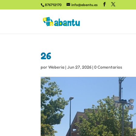
876712170
info@abantu.es
26
por
Weberia
|
Jun 27, 2026
|
0 Comentarios