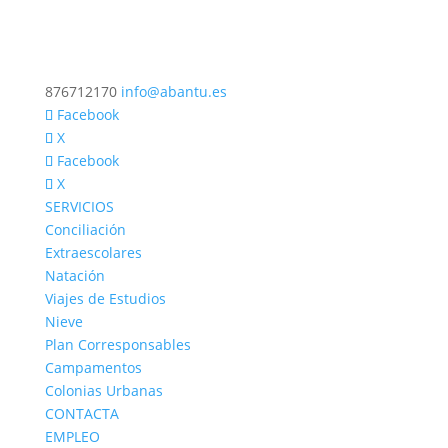
876712170
info@abantu.es
Facebook
X
Facebook
X
SERVICIOS
Conciliación
Extraescolares
Natación
Viajes de Estudios
Nieve
Plan Corresponsables
Campamentos
Colonias Urbanas
CONTACTA
EMPLEO