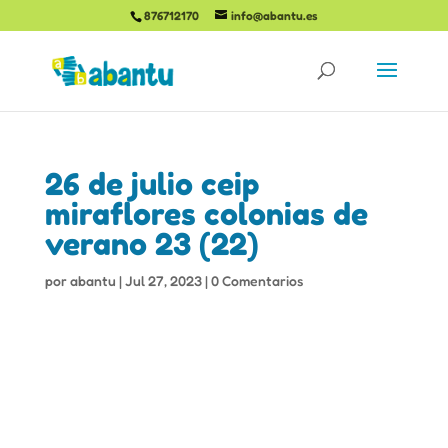
876712170
info@abantu.es
26 de julio ceip
miraflores colonias de
verano 23 (22)
por
abantu
|
Jul 27, 2023
|
0 Comentarios