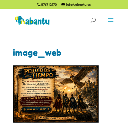
876712170
info@abantu.es
image_web