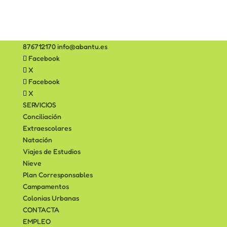
876712170
info@abantu.es
Facebook
X
Facebook
X
SERVICIOS
Conciliación
Extraescolares
Natación
Viajes de Estudios
Nieve
Plan Corresponsables
Campamentos
Colonias Urbanas
CONTACTA
EMPLEO