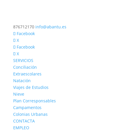
876712170
info@abantu.es
Facebook
X
Facebook
X
SERVICIOS
Conciliación
Extraescolares
Natación
Viajes de Estudios
Nieve
Plan Corresponsables
Campamentos
Colonias Urbanas
CONTACTA
EMPLEO