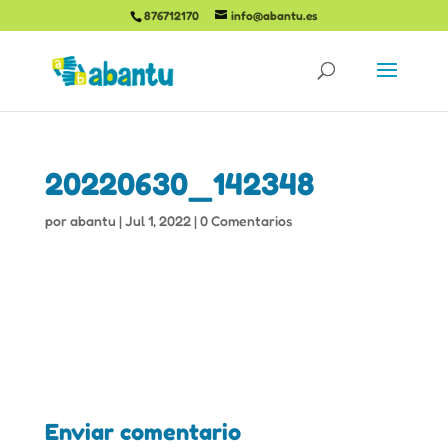
876712170
info@abantu.es
20220630_142348
por
abantu
|
Jul 1, 2022
|
0 Comentarios
Enviar comentario