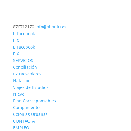
876712170
info@abantu.es
Facebook
X
Facebook
X
SERVICIOS
Conciliación
Extraescolares
Natación
Viajes de Estudios
Nieve
Plan Corresponsables
Campamentos
Colonias Urbanas
CONTACTA
EMPLEO