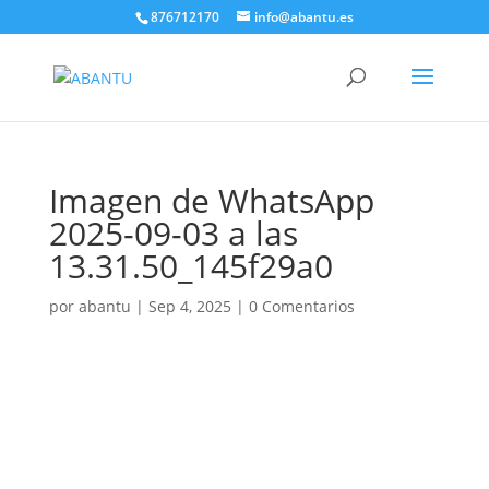
876712170
info@abantu.es
Imagen de WhatsApp
2025-09-03 a las
13.31.50_145f29a0
por
abantu
|
Sep 4, 2025
|
0 Comentarios